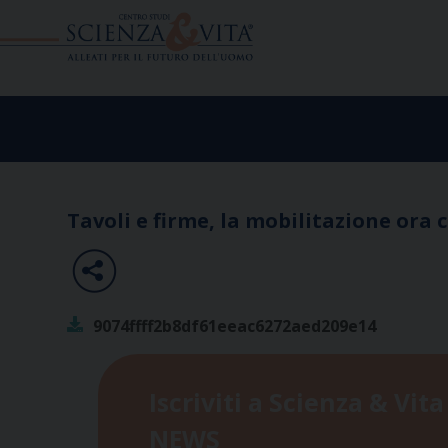
Skip
to
content
Tavoli e firme, la mobilitazione ora 
9074ffff2b8df61eeac6272aed209e14
Iscriviti a Scienza & Vita
NEWS