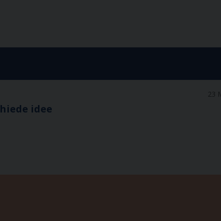
23 
chiede idee