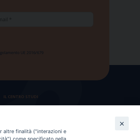
ail
 Regolamento UE 2016/679
IL CENTRO STUDI
La nostra storia
Statuto
altre finalità ("interazioni e
Presidenza e ufficio presidenza
cità") come specificato nella