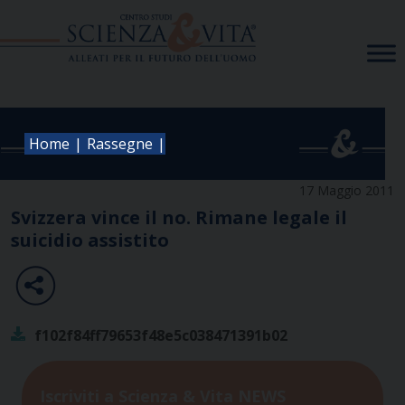
Skip
to
content
|
|
Home
Rassegne
17 Maggio 2011
Svizzera vince il no. Rimane legale il
suicidio assistito
f102f84ff79653f48e5c038471391b02
Iscriviti a Scienza & Vita NEWS