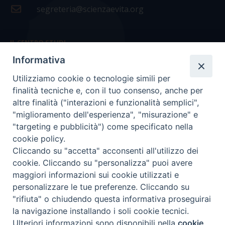
segreteria@scienzaevita.org
IL CENTRO STUDI
Informativa
La nostra storia
Utilizziamo cookie o tecnologie simili per
Statuto
finalità tecniche e, con il tuo consenso, anche per
Presidenza e ufficio presidenza
altre finalità ("interazioni e funzionalità semplici",
"miglioramento dell'esperienza", "misurazione" e
Consiglio scientifico
"targeting e pubblicità") come specificato nella
cookie policy.
Coordinamento nazionale
Cliccando su "accetta" acconsenti all'utilizzo dei
cookie. Cliccando su "personalizza" puoi avere
maggiori informazioni sui cookie utilizzati e
personalizzare le tue preferenze. Cliccando su
"rifiuta" o chiudendo questa informativa proseguirai
COPYRIGHT Scienza & Vita - C.F
96600690588
- Tutti i
la navigazione installando i soli cookie tecnici.
diritti -
Privacy
-
Credits
Ulteriori informazioni sono disponibili nella
cookie
Preferenze Cookie