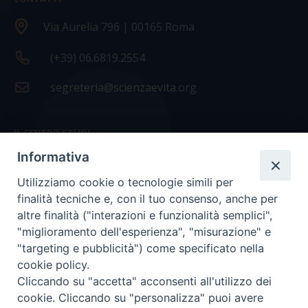
Via Aurelia 796 | 00165 Roma
(+39) 06.6819.2554
segreteria@scienzaevita.org
IL CENTRO STUDI
Informativa
La nostra storia
Utilizziamo cookie o tecnologie simili per
Statuto
finalità tecniche e, con il tuo consenso, anche per
Presidenza e ufficio presidenza
altre finalità ("interazioni e funzionalità semplici",
"miglioramento dell'esperienza", "misurazione" e
Consiglio scientifico
"targeting e pubblicità") come specificato nella
cookie policy.
Coordinamento nazionale
Cliccando su "accetta" acconsenti all'utilizzo dei
cookie. Cliccando su "personalizza" puoi avere