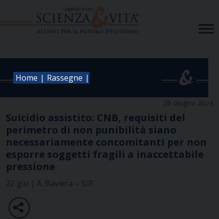
Skip
to
content
|
|
Home
Rassegne
26 Giugno 2024
Suicidio assistito: CNB, requisiti del
perimetro di non punibilità siano
necessariamente concomitanti per non
esporre soggetti fragili a inaccettabile
pressione
22 giu | A. Baviera – SIR