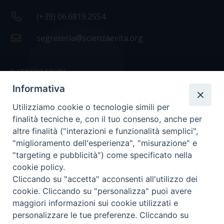
(+39) 06.6819.2554
segreteria@scienzaevita.org
IL CENTRO STUDI
Informativa
La nostra storia
Utilizziamo cookie o tecnologie simili per
Statuto
finalità tecniche e, con il tuo consenso, anche per
Presidenza e ufficio presidenza
altre finalità ("interazioni e funzionalità semplici",
"miglioramento dell'esperienza", "misurazione" e
Consiglio scientifico
"targeting e pubblicità") come specificato nella
cookie policy.
Coordinamento nazionale
Cliccando su "accetta" acconsenti all'utilizzo dei
cookie. Cliccando su "personalizza" puoi avere
maggiori informazioni sui cookie utilizzati e
personalizzare le tue preferenze. Cliccando su