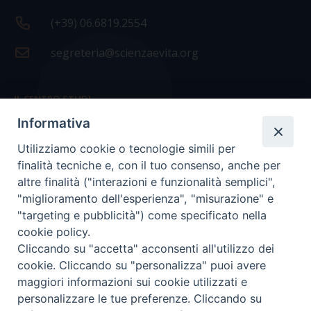
(+39) 06.6819.2554
segreteria@scienzaevita.org
IL CENTRO STUDI
Informativa
La nostra storia
Utilizziamo cookie o tecnologie simili per
Statuto
finalità tecniche e, con il tuo consenso, anche per
Presidenza e ufficio presidenza
altre finalità ("interazioni e funzionalità semplici",
"miglioramento dell'esperienza", "misurazione" e
Consiglio scientifico
"targeting e pubblicità") come specificato nella
cookie policy.
Coordinamento nazionale
Cliccando su "accetta" acconsenti all'utilizzo dei
cookie. Cliccando su "personalizza" puoi avere
maggiori informazioni sui cookie utilizzati e
personalizzare le tue preferenze. Cliccando su