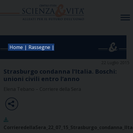
Skip
to
content
|
|
Home
Rassegne
22 Luglio 2015
Strasburgo condanna l’Italia. Boschi:
unioni civili entro l’anno
Elena Tebano – Corriere della Sera
CorrieredellaSera_22_07_15_Strasburgo_condanna_lItal