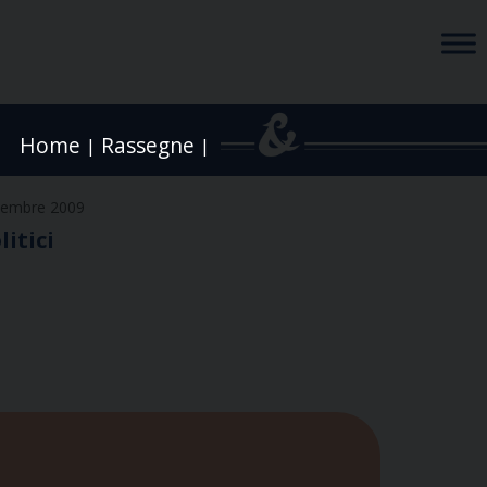
Home
Rassegne
|
|
vembre 2009
litici