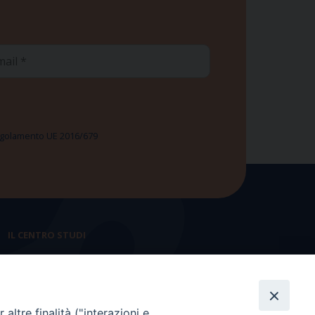
ail
 Regolamento UE 2016/679
IL CENTRO STUDI
La nostra storia
Statuto
altre finalità ("interazioni e