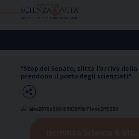
Skip
to
content
“Stop del Senato, slitta l’arrivo della
prendono il posto degli scienziati”
abe2870a056493838f9b71aec2ff9229
Iscriviti a Scienza & Vita