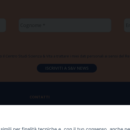
Cognome
Em
*
*
 il Centro Studi Scienza & Vita a trattare i miei dati personali ai sensi del
CONTATTI
Via Aurelia 796 | 00165 Roma
(+39) 06.6819.2554
imili per finalità tecniche e, con il tuo consenso, anche per 