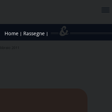
Home
Rassegne
|
|
ebbraio 2011