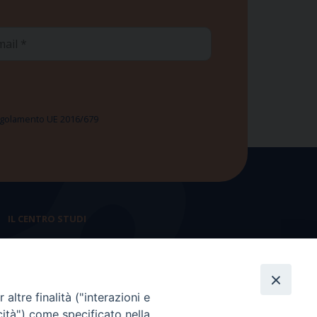
ail
 Regolamento UE 2016/679
IL CENTRO STUDI
La nostra storia
Statuto
altre finalità ("interazioni e
Presidenza e ufficio presidenza
cità") come specificato nella