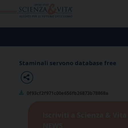
Skip
to
content
Staminali servono database free
0f93cf2f971c00e656fb26873b78868a
Iscriviti a Scienza & Vita
NEWS