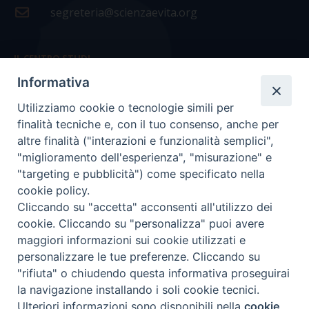
segreteria@scienzaevita.org
IL CENTRO STUDI
Informativa
La nostra storia
Utilizziamo cookie o tecnologie simili per
Statuto
finalità tecniche e, con il tuo consenso, anche per
Presidenza e ufficio presidenza
altre finalità ("interazioni e funzionalità semplici",
"miglioramento dell'esperienza", "misurazione" e
Consiglio scientifico
"targeting e pubblicità") come specificato nella
cookie policy.
Coordinamento nazionale
Cliccando su "accetta" acconsenti all'utilizzo dei
cookie. Cliccando su "personalizza" puoi avere
maggiori informazioni sui cookie utilizzati e
personalizzare le tue preferenze. Cliccando su
"rifiuta" o chiudendo questa informativa proseguirai
COPYRIGHT Scienza & Vita - C.F
96600690588
- Tutti i
la navigazione installando i soli cookie tecnici.
diritti -
Privacy
-
Credits
Ulteriori informazioni sono disponibili nella
cookie
Preferenze Cookie