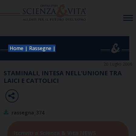
Skip
to
content
|
|
Home
Rassegne
20 Luglio 2006
STAMINALI, INTESA NELL’UNIONE TRA
LAICI E CATTOLICI
rassegna_374
Iscriviti a Scienza & Vita NEWS