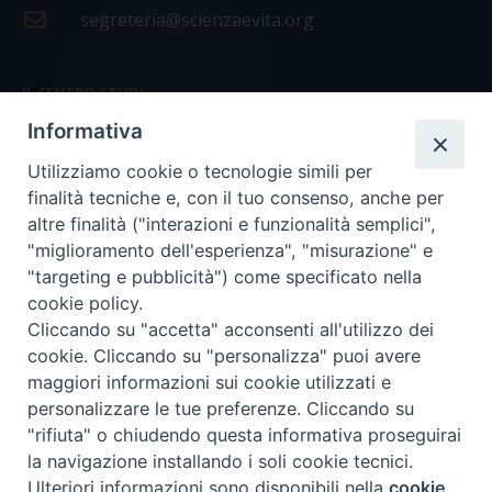
segreteria@scienzaevita.org
IL CENTRO STUDI
Informativa
La nostra storia
Utilizziamo cookie o tecnologie simili per
Statuto
finalità tecniche e, con il tuo consenso, anche per
Presidenza e ufficio presidenza
altre finalità ("interazioni e funzionalità semplici",
"miglioramento dell'esperienza", "misurazione" e
Consiglio scientifico
"targeting e pubblicità") come specificato nella
cookie policy.
Coordinamento nazionale
Cliccando su "accetta" acconsenti all'utilizzo dei
cookie. Cliccando su "personalizza" puoi avere
maggiori informazioni sui cookie utilizzati e
personalizzare le tue preferenze. Cliccando su
"rifiuta" o chiudendo questa informativa proseguirai
COPYRIGHT Scienza & Vita - C.F
96600690588
- Tutti i
la navigazione installando i soli cookie tecnici.
diritti -
Privacy
-
Credits
Ulteriori informazioni sono disponibili nella
cookie
Preferenze Cookie