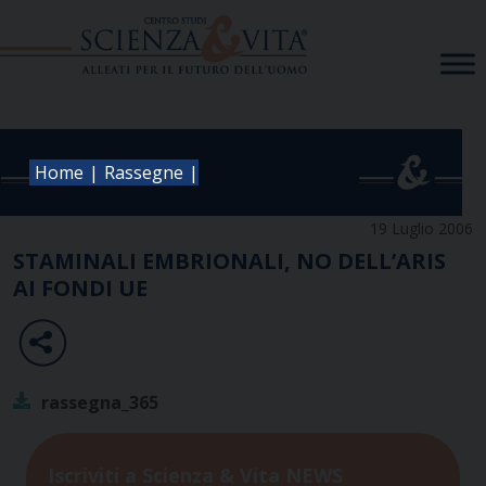
Skip
to
content
|
|
Home
Rassegne
19 Luglio 2006
STAMINALI EMBRIONALI, NO DELL’ARIS
AI FONDI UE
rassegna_365
Iscriviti a Scienza & Vita NEWS