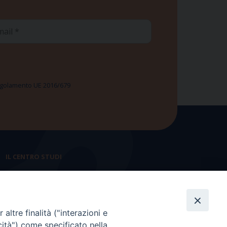
ail
 Regolamento UE 2016/679
IL CENTRO STUDI
La nostra storia
Statuto
altre finalità ("interazioni e
Presidenza e ufficio presidenza
cità") come specificato nella