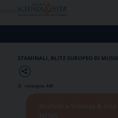
Skip
to
content
STAMINALI, BLITZ EUROPEO DI MUSS
rassegna_449
Iscriviti a Scienza & Vita
NEWS