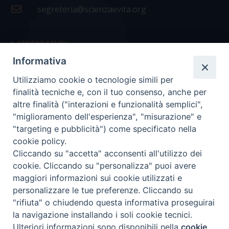
segreteria@scienzaevita.org
IL CENTRO STUDI
Informativa
La nostra storia
Utilizziamo cookie o tecnologie simili per
Statuto
finalità tecniche e, con il tuo consenso, anche per
Presidenza e ufficio presidenza
altre finalità ("interazioni e funzionalità semplici",
"miglioramento dell'esperienza", "misurazione" e
Consiglio scientifico
"targeting e pubblicità") come specificato nella
cookie policy.
Coordinamento nazionale
Cliccando su "accetta" acconsenti all'utilizzo dei
cookie. Cliccando su "personalizza" puoi avere
maggiori informazioni sui cookie utilizzati e
personalizzare le tue preferenze. Cliccando su
"rifiuta" o chiudendo questa informativa proseguirai
COPYRIGHT Scienza & Vita - C.F
96600690588
- Tutti i
la navigazione installando i soli cookie tecnici.
diritti -
Privacy
-
Credits
Ulteriori informazioni sono disponibili nella
cookie
Preferenze Cookie