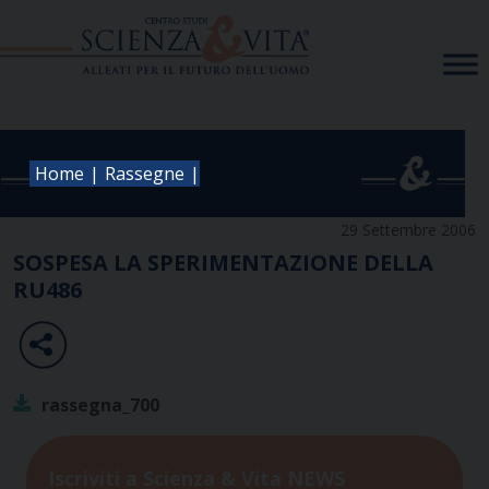
Skip
to
content
|
|
Home
Rassegne
29 Settembre 2006
SOSPESA LA SPERIMENTAZIONE DELLA
RU486
rassegna_700
Iscriviti a Scienza & Vita NEWS