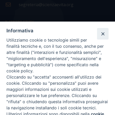
segreteria@scienzaevita.org
IL CENTRO STUDI
Informativa
La nostra storia
Utilizziamo cookie o tecnologie simili per
Statuto
finalità tecniche e, con il tuo consenso, anche per
Presidenza e ufficio presidenza
altre finalità ("interazioni e funzionalità semplici",
"miglioramento dell'esperienza", "misurazione" e
Consiglio scientifico
"targeting e pubblicità") come specificato nella
cookie policy.
Coordinamento nazionale
Cliccando su "accetta" acconsenti all'utilizzo dei
cookie. Cliccando su "personalizza" puoi avere
maggiori informazioni sui cookie utilizzati e
personalizzare le tue preferenze. Cliccando su
"rifiuta" o chiudendo questa informativa proseguirai
COPYRIGHT Scienza & Vita - C.F
96600690588
- Tutti i
la navigazione installando i soli cookie tecnici.
diritti -
Privacy
-
Credits
Ulteriori informazioni sono disponibili nella
cookie
Preferenze Cookie