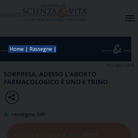
Skip
to
content
|
|
Home
Rassegne
14 Luglio 2006
SORPRESA, ADESSO L’ABORTO
FARMACOLOGICO È UNO E TRINO
rassegna_340
Iscriviti a Scienza & Vita NEWS