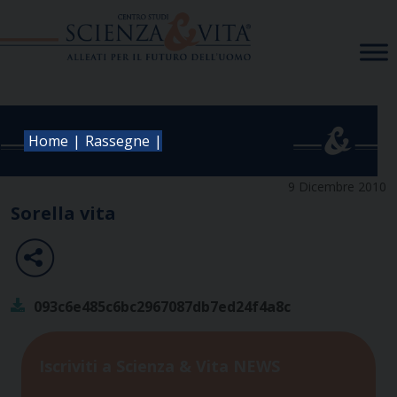
Skip
to
content
|
|
Home
Rassegne
9 Dicembre 2010
Sorella vita
093c6e485c6bc2967087db7ed24f4a8c
Iscriviti a Scienza & Vita NEWS