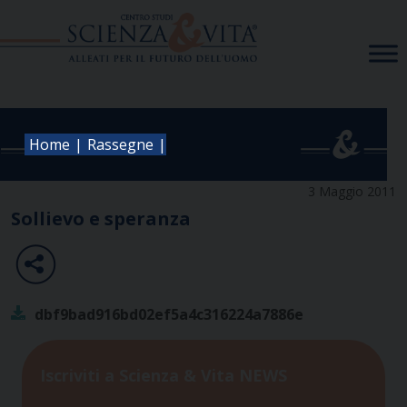
Skip
to
content
|
|
Home
Rassegne
3 Maggio 2011
Sollievo e speranza
dbf9bad916bd02ef5a4c316224a7886e
Iscriviti a Scienza & Vita NEWS