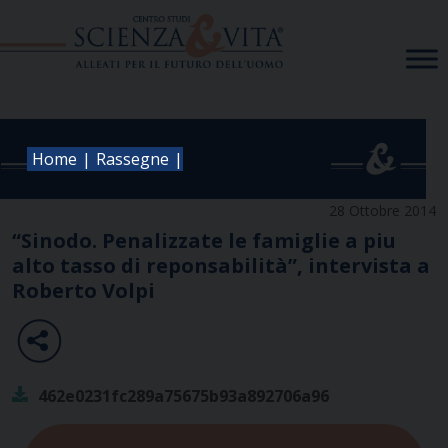
Skip
to
content
|
|
Home
Rassegne
28 Ottobre 2014
“Sinodo. Penalizzate le famiglie a piu
alto tasso di reponsabilità”, intervista a
Roberto Volpi
462e0231fc289a75675b93a892706a96