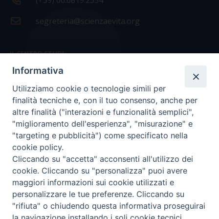
(+39) 06.6819.2554
segreteria@scienzaevita.org
IL CENTRO STUDI
Informativa
La nostra storia
Utilizziamo cookie o tecnologie simili per
Statuto
finalità tecniche e, con il tuo consenso, anche per
Presidenza e ufficio presidenza
altre finalità ("interazioni e funzionalità semplici",
"miglioramento dell'esperienza", "misurazione" e
Consiglio scientifico
"targeting e pubblicità") come specificato nella
cookie policy.
Coordinamento nazionale
Cliccando su "accetta" acconsenti all'utilizzo dei
cookie. Cliccando su "personalizza" puoi avere
maggiori informazioni sui cookie utilizzati e
personalizzare le tue preferenze. Cliccando su
"rifiuta" o chiudendo questa informativa proseguirai
COPYRIGHT Scienza & Vita - C.F
96600690588
- Tutti i
la navigazione installando i soli cookie tecnici.