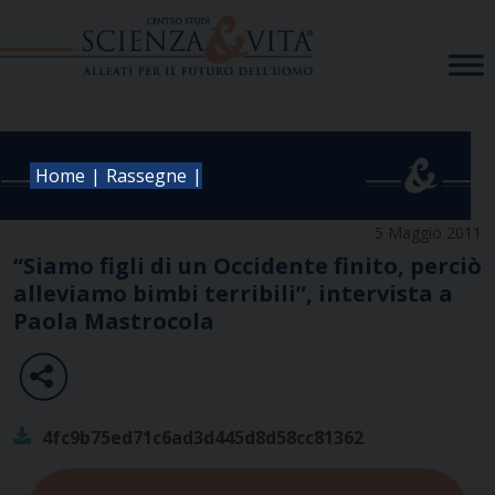
Skip
to
content
|
|
Home
Rassegne
5 Maggio 2011
“Siamo figli di un Occidente finito, perciò
alleviamo bimbi terribili”, intervista a
Paola Mastrocola
4fc9b75ed71c6ad3d445d8d58cc81362