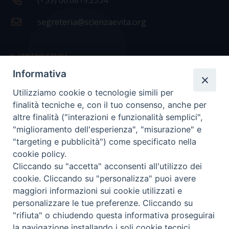
(+39) 06.6819.2554
segreteria@scienzaevita.org
IL CENTRO STUDI
Informativa
La nostra storia
Utilizziamo cookie o tecnologie simili per
Statuto
finalità tecniche e, con il tuo consenso, anche per
Presidenza e ufficio presidenza
altre finalità ("interazioni e funzionalità semplici",
"miglioramento dell'esperienza", "misurazione" e
Consiglio scientifico
"targeting e pubblicità") come specificato nella
cookie policy.
Coordinamento nazionale
Cliccando su "accetta" acconsenti all'utilizzo dei
cookie. Cliccando su "personalizza" puoi avere
maggiori informazioni sui cookie utilizzati e
personalizzare le tue preferenze. Cliccando su
"rifiuta" o chiudendo questa informativa proseguirai
COPYRIGHT Scienza & Vita - C.F
96600690588
- Tutti i
la navigazione installando i soli cookie tecnici.