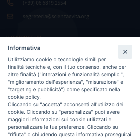
(+39) 06.6819.2554
segreteria@scienzaevita.org
IL CENTRO STUDI
Informativa
La nostra storia
Utilizziamo cookie o tecnologie simili per
Statuto
finalità tecniche e, con il tuo consenso, anche per
Presidenza e ufficio presidenza
altre finalità ("interazioni e funzionalità semplici",
"miglioramento dell'esperienza", "misurazione" e
Consiglio scientifico
"targeting e pubblicità") come specificato nella
cookie policy.
Coordinamento nazionale
Cliccando su "accetta" acconsenti all'utilizzo dei
cookie. Cliccando su "personalizza" puoi avere
maggiori informazioni sui cookie utilizzati e
personalizzare le tue preferenze. Cliccando su
"rifiuta" o chiudendo questa informativa proseguirai
COPYRIGHT Scienza & Vita - C.F
96600690588
- Tutti i