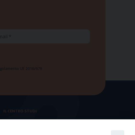
ail
 Regolamento UE 2016/679
IL CENTRO STUDI
La nostra storia
Statuto