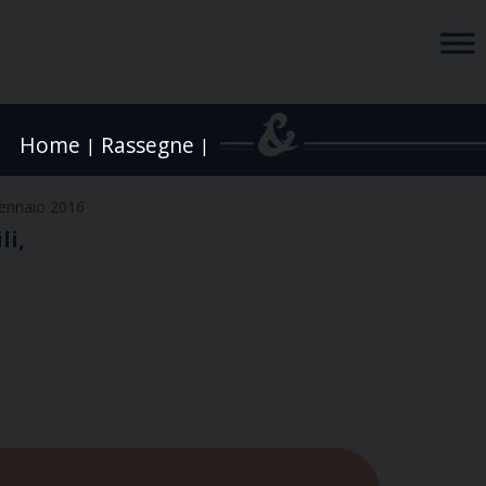
Home
Rassegne
|
|
ennaio 2016
li,