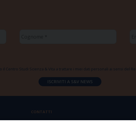
Cognome
Em
*
*
 il Centro Studi Scienza & Vita a trattare i miei dati personali ai sensi del
CONTATTI
Via Aurelia 796 | 00165 Roma