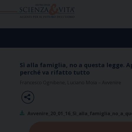
Skip
to
content
Sì alla famiglia, no a questa legge. 
perché va rifatto tutto
Francesco Ognibene, Luciano Moia – Avvenire
Avvenire_20_01_16_Sì_alla_famiglia_no_a_