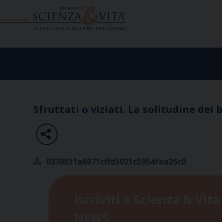
Skip
to
content
Sfruttati o viziati. La solitudine dei 
0330511a6971cffd5021c5954fea25c0
Iscriviti a Scienza & Vita
NEWS