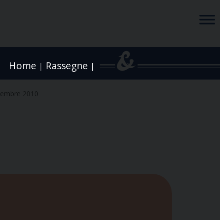
Home
Rassegne
|
|
vembre 2010