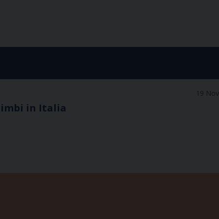
19 No
bimbi in Italia