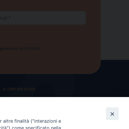
ail
 Regolamento UE 2016/679
IL CENTRO STUDI
La nostra storia
Statuto
altre finalità ("interazioni e
Presidenza e ufficio presidenza
cità") come specificato nella