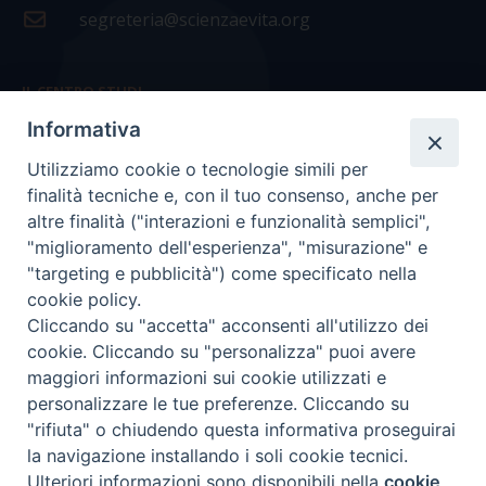
segreteria@scienzaevita.org
IL CENTRO STUDI
Informativa
La nostra storia
Utilizziamo cookie o tecnologie simili per
Statuto
finalità tecniche e, con il tuo consenso, anche per
Presidenza e ufficio presidenza
altre finalità ("interazioni e funzionalità semplici",
"miglioramento dell'esperienza", "misurazione" e
Consiglio scientifico
"targeting e pubblicità") come specificato nella
cookie policy.
Coordinamento nazionale
Cliccando su "accetta" acconsenti all'utilizzo dei
cookie. Cliccando su "personalizza" puoi avere
maggiori informazioni sui cookie utilizzati e
personalizzare le tue preferenze. Cliccando su
"rifiuta" o chiudendo questa informativa proseguirai
COPYRIGHT Scienza & Vita - C.F
96600690588
- Tutti i
la navigazione installando i soli cookie tecnici.
diritti -
Privacy
-
Credits
Ulteriori informazioni sono disponibili nella
cookie
Preferenze Cookie