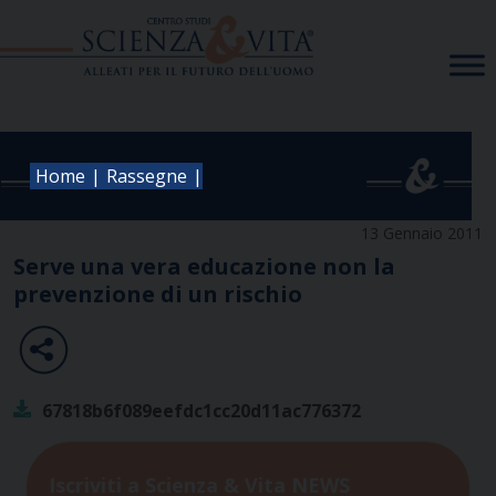
Skip
to
content
|
|
Home
Rassegne
13 Gennaio 2011
Serve una vera educazione non la
prevenzione di un rischio
67818b6f089eefdc1cc20d11ac776372
Iscriviti a Scienza & Vita NEWS