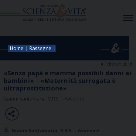
Skip
to
content
|
|
Home
Rassegne
4 Febbraio 2016
«Senza papà e mamma possibili danni ai
bambini» | «Maternità surrogata è
ultraprostituzione»
Gianni Santamaria, V.R.S. – Avvenire
Gianni Santamaria, V.R.S. – Avvenire