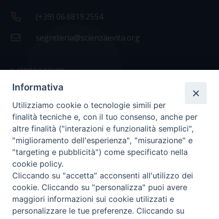
(+39) 06.6819.2554
segreteria@scienzaevita.org
IL CENTRO STUDI
Informativa
La nostra storia
Utilizziamo cookie o tecnologie simili per
Statuto
finalità tecniche e, con il tuo consenso, anche per
Presidenza e ufficio presidenza
altre finalità ("interazioni e funzionalità semplici",
"miglioramento dell'esperienza", "misurazione" e
Consiglio scientifico
"targeting e pubblicità") come specificato nella
cookie policy.
Coordinamento nazionale
Cliccando su "accetta" acconsenti all'utilizzo dei
cookie. Cliccando su "personalizza" puoi avere
maggiori informazioni sui cookie utilizzati e
personalizzare le tue preferenze. Cliccando su