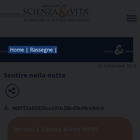
Skip
to
content
|
|
Home
Rassegne
26 Settembre 2013
Sentire nella notte
069f53a63928ca2d1b28b43bd8ce8dcd
Iscriviti a Scienza & Vita NEWS