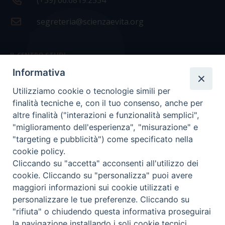
(+39) 06.6819.2554
segreteria@scienzaevita.org
IL CENTRO STUDI
Informativa
La nostra storia
Utilizziamo cookie o tecnologie simili per
Statuto
finalità tecniche e, con il tuo consenso, anche per
Presidenza e ufficio presidenza
altre finalità ("interazioni e funzionalità semplici",
"miglioramento dell'esperienza", "misurazione" e
Consiglio scientifico
"targeting e pubblicità") come specificato nella
cookie policy.
Coordinamento nazionale
Cliccando su "accetta" acconsenti all'utilizzo dei
cookie. Cliccando su "personalizza" puoi avere
maggiori informazioni sui cookie utilizzati e
personalizzare le tue preferenze. Cliccando su
"rifiuta" o chiudendo questa informativa proseguirai
COPYRIGHT Scienza & Vita - C.F
96600690588
- Tutti i
la navigazione installando i soli cookie tecnici.