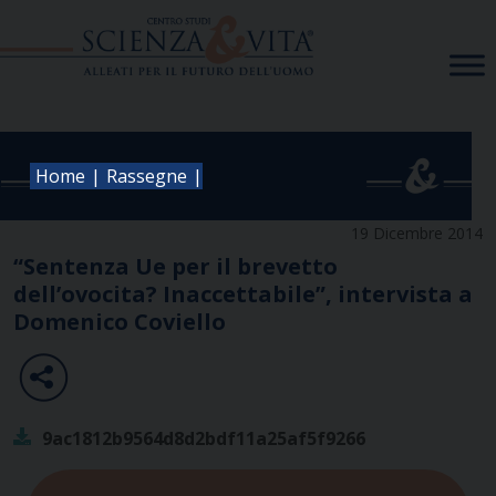
Skip
to
content
|
|
Home
Rassegne
19 Dicembre 2014
“Sentenza Ue per il brevetto
dell’ovocita? Inaccettabile”, intervista a
Domenico Coviello
9ac1812b9564d8d2bdf11a25af5f9266