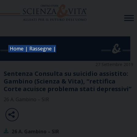
Skip
to
content
|
|
Home
Rassegne
27 Settembre 2019
Sentenza Consulta su suicidio assistito:
Gambino (Scienza & Vita), “rettifica
Corte acuisce problema stati depressivi”
26 A. Gambino – SIR
26 A. Gambino – SIR