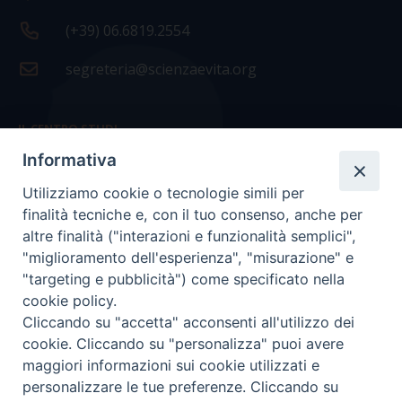
(+39) 06.6819.2554
segreteria@scienzaevita.org
IL CENTRO STUDI
Informativa
La nostra storia
Utilizziamo cookie o tecnologie simili per
Statuto
finalità tecniche e, con il tuo consenso, anche per
Presidenza e ufficio presidenza
altre finalità ("interazioni e funzionalità semplici",
"miglioramento dell'esperienza", "misurazione" e
Consiglio scientifico
"targeting e pubblicità") come specificato nella
cookie policy.
Coordinamento nazionale
Cliccando su "accetta" acconsenti all'utilizzo dei
cookie. Cliccando su "personalizza" puoi avere
maggiori informazioni sui cookie utilizzati e
personalizzare le tue preferenze. Cliccando su