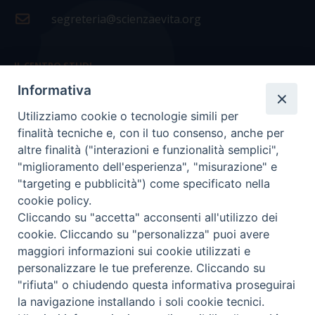
segreteria@scienzaevita.org
IL CENTRO STUDI
Informativa
La nostra storia
Utilizziamo cookie o tecnologie simili per
Statuto
finalità tecniche e, con il tuo consenso, anche per
Presidenza e ufficio presidenza
altre finalità ("interazioni e funzionalità semplici",
"miglioramento dell'esperienza", "misurazione" e
Consiglio scientifico
"targeting e pubblicità") come specificato nella
cookie policy.
Coordinamento nazionale
Cliccando su "accetta" acconsenti all'utilizzo dei
cookie. Cliccando su "personalizza" puoi avere
maggiori informazioni sui cookie utilizzati e
personalizzare le tue preferenze. Cliccando su
"rifiuta" o chiudendo questa informativa proseguirai
COPYRIGHT Scienza & Vita - C.F
96600690588
- Tutti i
la navigazione installando i soli cookie tecnici.
diritti -
Privacy
-
Credits