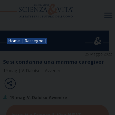
Skip
to
content
|
|
Home
Rassegne
25 Maggio 2022
Se si condanna una mamma caregiver
19 mag | V. Daloiso – Avvenire
19-mag-V.-Daloiso-Avvenire
Iscriviti a Scienza & Vita NEWS