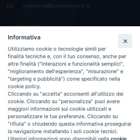
segreteria@scienzaevita.org
IL CENTRO STUDI
Informativa
La nostra storia
Utilizziamo cookie o tecnologie simili per
Statuto
finalità tecniche e, con il tuo consenso, anche per
Presidenza e ufficio presidenza
altre finalità ("interazioni e funzionalità semplici",
"miglioramento dell'esperienza", "misurazione" e
Consiglio scientifico
"targeting e pubblicità") come specificato nella
cookie policy.
Coordinamento nazionale
Cliccando su "accetta" acconsenti all'utilizzo dei
cookie. Cliccando su "personalizza" puoi avere
maggiori informazioni sui cookie utilizzati e
personalizzare le tue preferenze. Cliccando su
"rifiuta" o chiudendo questa informativa proseguirai
COPYRIGHT Scienza & Vita - C.F
96600690588
- Tutti i
la navigazione installando i soli cookie tecnici.
diritti -
Privacy
-
Credits
Ulteriori informazioni sono disponibili nella
cookie
Preferenze Cookie