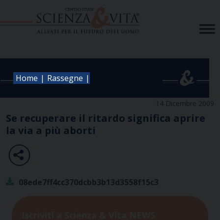
Skip
to
content
|
|
Home
Rassegne
14 Dicembre 2009
Se recuperare il ritardo significa aprire
la via a più aborti
08ede7ff4cc370dcbb3b13d3558f15c3
Iscriviti a Scienza & Vita NEWS