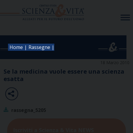
Skip
to
content
|
|
Home
Rassegne
18 Marzo 2010
Se la medicina vuole essere una scienza
esatta
rassegna_5205
Iscriviti a Scienza & Vita NEWS