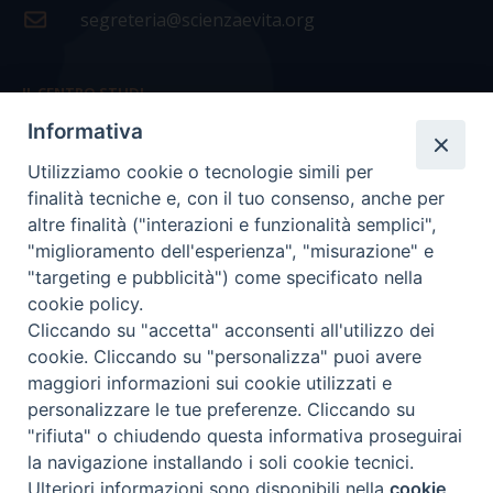
segreteria@scienzaevita.org
IL CENTRO STUDI
Informativa
La nostra storia
Utilizziamo cookie o tecnologie simili per
Statuto
finalità tecniche e, con il tuo consenso, anche per
Presidenza e ufficio presidenza
altre finalità ("interazioni e funzionalità semplici",
"miglioramento dell'esperienza", "misurazione" e
Consiglio scientifico
"targeting e pubblicità") come specificato nella
cookie policy.
Coordinamento nazionale
Cliccando su "accetta" acconsenti all'utilizzo dei
cookie. Cliccando su "personalizza" puoi avere
maggiori informazioni sui cookie utilizzati e
personalizzare le tue preferenze. Cliccando su
"rifiuta" o chiudendo questa informativa proseguirai
COPYRIGHT Scienza & Vita - C.F
96600690588
- Tutti i
la navigazione installando i soli cookie tecnici.
diritti -
Privacy
-
Credits
Ulteriori informazioni sono disponibili nella
cookie
Preferenze Cookie