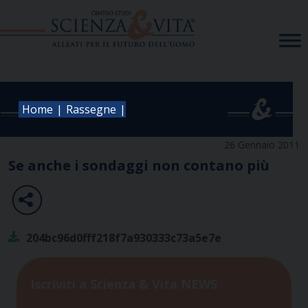
Skip
to
content
|
|
Home
Rassegne
26 Gennaio 2011
Se anche i sondaggi non contano più
204bc96d0fff218f7a930333c73a5e7e
Iscriviti a Scienza & Vita NEWS