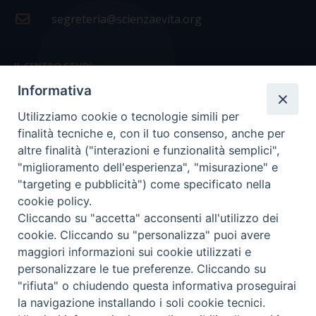
segreteria@scienzaevita.org
IL CENTRO STUDI
Informativa
La nostra storia
Utilizziamo cookie o tecnologie simili per
Statuto
finalità tecniche e, con il tuo consenso, anche per
Presidenza e ufficio presidenza
altre finalità ("interazioni e funzionalità semplici",
"miglioramento dell'esperienza", "misurazione" e
Consiglio scientifico
"targeting e pubblicità") come specificato nella
cookie policy.
Coordinamento nazionale
Cliccando su "accetta" acconsenti all'utilizzo dei
cookie. Cliccando su "personalizza" puoi avere
maggiori informazioni sui cookie utilizzati e
personalizzare le tue preferenze. Cliccando su
"rifiuta" o chiudendo questa informativa proseguirai
COPYRIGHT Scienza & Vita - C.F
96600690588
- Tutti i
la navigazione installando i soli cookie tecnici.
diritti -
Privacy
-
Credits