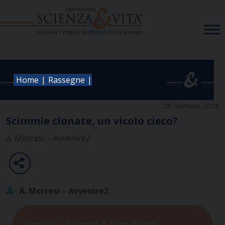
Skip
to
content
|
|
Home
Rassegne
26 Gennaio 2018
Scimmie clonate, un vicolo cieco?
A. Morresi – Avvenire2
A. Morresi – Avvenire2
Iscriviti a Scienza & Vita NEWS