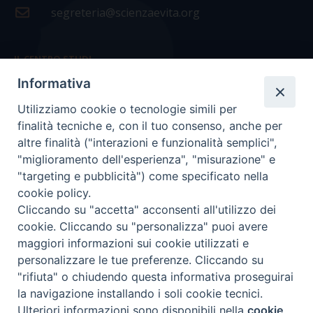
segreteria@scienzaevita.org
IL CENTRO STUDI
Informativa
La nostra storia
Utilizziamo cookie o tecnologie simili per
Statuto
finalità tecniche e, con il tuo consenso, anche per
Presidenza e ufficio presidenza
altre finalità ("interazioni e funzionalità semplici",
"miglioramento dell'esperienza", "misurazione" e
Consiglio scientifico
"targeting e pubblicità") come specificato nella
cookie policy.
Coordinamento nazionale
Cliccando su "accetta" acconsenti all'utilizzo dei
cookie. Cliccando su "personalizza" puoi avere
maggiori informazioni sui cookie utilizzati e
personalizzare le tue preferenze. Cliccando su
"rifiuta" o chiudendo questa informativa proseguirai
COPYRIGHT Scienza & Vita - C.F
96600690588
- Tutti i
la navigazione installando i soli cookie tecnici.
diritti -
Privacy
-
Credits
Ulteriori informazioni sono disponibili nella
cookie
Preferenze Cookie