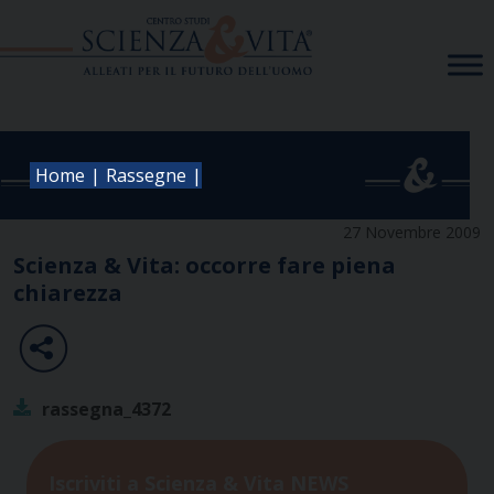
Skip
to
content
|
|
Home
Rassegne
27 Novembre 2009
Scienza & Vita: occorre fare piena
chiarezza
rassegna_4372
Iscriviti a Scienza & Vita NEWS