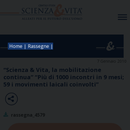
Skip
to
content
|
|
Home
Rassegne
7 Gennaio 2010
“Scienza & Vita, la mobilitazione
continua” “Più di 1000 incontri in 9 mesi;
59 i movimenti laicali coinvolti”
rassegna_4579