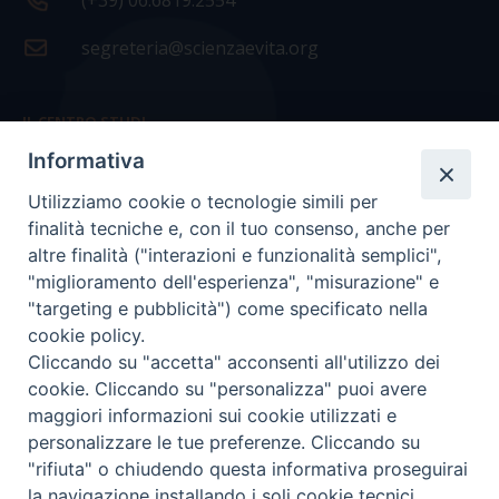
(+39) 06.6819.2554
segreteria@scienzaevita.org
IL CENTRO STUDI
Informativa
La nostra storia
Utilizziamo cookie o tecnologie simili per
Statuto
finalità tecniche e, con il tuo consenso, anche per
Presidenza e ufficio presidenza
altre finalità ("interazioni e funzionalità semplici",
"miglioramento dell'esperienza", "misurazione" e
Consiglio scientifico
"targeting e pubblicità") come specificato nella
cookie policy.
Coordinamento nazionale
Cliccando su "accetta" acconsenti all'utilizzo dei
cookie. Cliccando su "personalizza" puoi avere
maggiori informazioni sui cookie utilizzati e
personalizzare le tue preferenze. Cliccando su
"rifiuta" o chiudendo questa informativa proseguirai
COPYRIGHT Scienza & Vita - C.F
96600690588
- Tutti i
la navigazione installando i soli cookie tecnici.