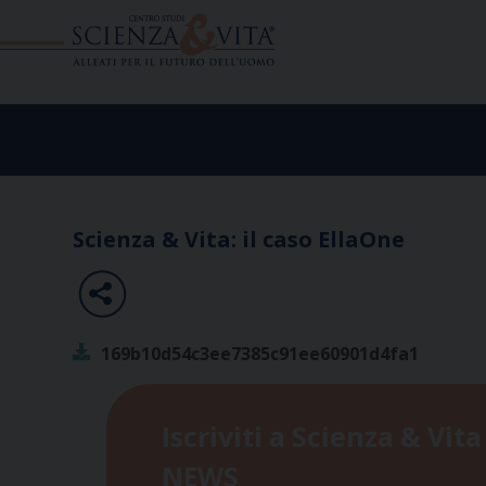
Skip
to
content
Scienza & Vita: il caso EllaOne
169b10d54c3ee7385c91ee60901d4fa1
Iscriviti a Scienza & Vita
NEWS