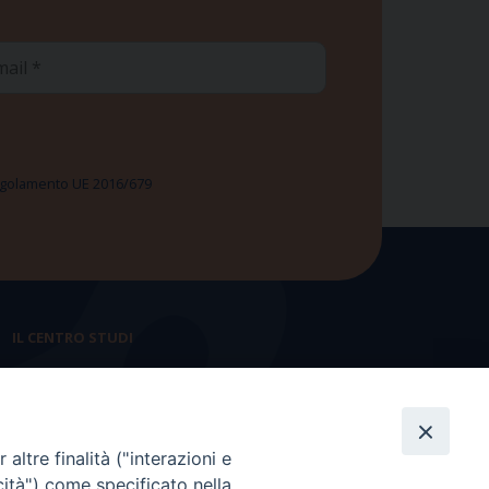
ail
 Regolamento UE 2016/679
IL CENTRO STUDI
La nostra storia
Statuto
altre finalità ("interazioni e
Presidenza e ufficio presidenza
cità") come specificato nella