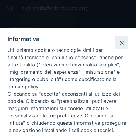
segreteria@scienzaevita.org
IL CENTRO STUDI
Informativa
La nostra storia
Utilizziamo cookie o tecnologie simili per
Statuto
finalità tecniche e, con il tuo consenso, anche per
Presidenza e ufficio presidenza
altre finalità ("interazioni e funzionalità semplici",
"miglioramento dell'esperienza", "misurazione" e
Consiglio scientifico
"targeting e pubblicità") come specificato nella
cookie policy.
Coordinamento nazionale
Cliccando su "accetta" acconsenti all'utilizzo dei
cookie. Cliccando su "personalizza" puoi avere
maggiori informazioni sui cookie utilizzati e
personalizzare le tue preferenze. Cliccando su
"rifiuta" o chiudendo questa informativa proseguirai
COPYRIGHT Scienza & Vita - C.F
96600690588
- Tutti i
la navigazione installando i soli cookie tecnici.
diritti -
Privacy
-
Credits