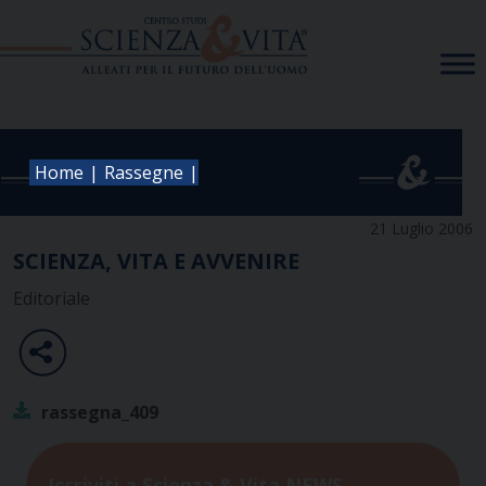
Skip
to
content
|
|
Home
Rassegne
21 Luglio 2006
SCIENZA, VITA E AVVENIRE
Editoriale
rassegna_409
Iscriviti a Scienza & Vita NEWS