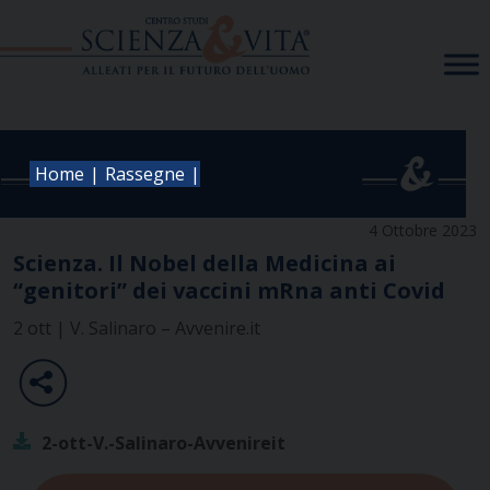
Skip
to
content
|
|
Home
Rassegne
4 Ottobre 2023
Scienza. Il Nobel della Medicina ai
“genitori” dei vaccini mRna anti Covid
2 ott | V. Salinaro – Avvenire.it
2-ott-V.-Salinaro-Avvenireit