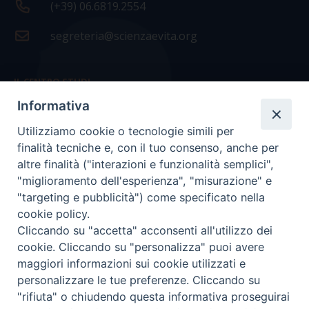
(+39) 06.6819.2554
segreteria@scienzaevita.org
IL CENTRO STUDI
Informativa
La nostra storia
Utilizziamo cookie o tecnologie simili per
Statuto
finalità tecniche e, con il tuo consenso, anche per
Presidenza e ufficio presidenza
altre finalità ("interazioni e funzionalità semplici",
"miglioramento dell'esperienza", "misurazione" e
Consiglio scientifico
"targeting e pubblicità") come specificato nella
cookie policy.
Coordinamento nazionale
Cliccando su "accetta" acconsenti all'utilizzo dei
cookie. Cliccando su "personalizza" puoi avere
maggiori informazioni sui cookie utilizzati e
personalizzare le tue preferenze. Cliccando su
"rifiuta" o chiudendo questa informativa proseguirai
COPYRIGHT Scienza & Vita - C.F
96600690588
- Tutti i