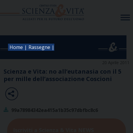
Skip
to
content
|
|
Home
Rassegne
20 Aprile 2011
Scienza e Vita: no all’eutanasia con il 5
per mille dell’associazione Coscioni
99a78984342ea415a1b35c97dbfbc8c6
Iscriviti a Scienza & Vita NEWS