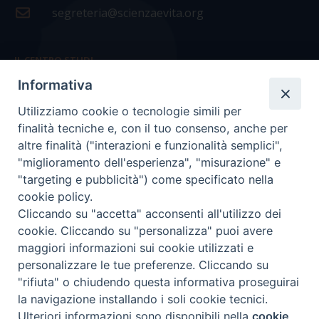
segreteria@scienzaevita.org
IL CENTRO STUDI
Informativa
La nostra storia
Utilizziamo cookie o tecnologie simili per
Statuto
finalità tecniche e, con il tuo consenso, anche per
Presidenza e ufficio presidenza
altre finalità ("interazioni e funzionalità semplici",
"miglioramento dell'esperienza", "misurazione" e
Consiglio scientifico
"targeting e pubblicità") come specificato nella
cookie policy.
Coordinamento nazionale
Cliccando su "accetta" acconsenti all'utilizzo dei
cookie. Cliccando su "personalizza" puoi avere
maggiori informazioni sui cookie utilizzati e
personalizzare le tue preferenze. Cliccando su
"rifiuta" o chiudendo questa informativa proseguirai
COPYRIGHT Scienza & Vita - C.F
96600690588
- Tutti i
la navigazione installando i soli cookie tecnici.
diritti -
Privacy
-
Credits
Ulteriori informazioni sono disponibili nella
cookie
Preferenze Cookie