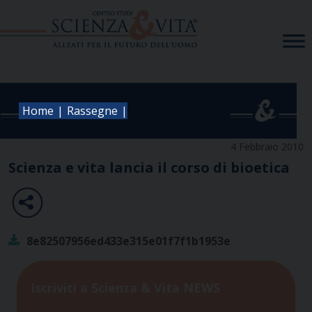
Skip
to
content
|
|
Home
Rassegne
4 Febbraio 2010
Scienza e vita lancia il corso di bioetica
8e82507956ed433e315e01f7f1b1953e
Iscriviti a Scienza & Vita NEWS