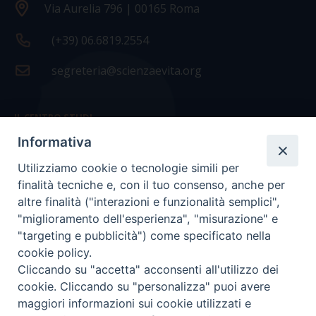
Via Aurelia 796 | 00165 Roma
(+39) 06.6819.2554
segreteria@scienzaevita.org
IL CENTRO STUDI
Informativa
La nostra storia
Utilizziamo cookie o tecnologie simili per
Statuto
finalità tecniche e, con il tuo consenso, anche per
Presidenza e ufficio presidenza
altre finalità ("interazioni e funzionalità semplici",
"miglioramento dell'esperienza", "misurazione" e
Consiglio scientifico
"targeting e pubblicità") come specificato nella
cookie policy.
Coordinamento nazionale
Cliccando su "accetta" acconsenti all'utilizzo dei
cookie. Cliccando su "personalizza" puoi avere
maggiori informazioni sui cookie utilizzati e