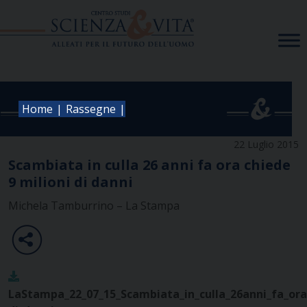
Skip
to
content
|
|
Home
Rassegne
22 Luglio 2015
Scambiata in culla 26 anni fa ora chiede
9 milioni di danni
Michela Tamburrino – La Stampa
LaStampa_22_07_15_Scambiata_in_culla_26anni_fa_ora