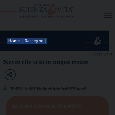
Skip
to
content
|
|
Home
Rassegne
9 Aprile 2013
Scacco alla crisi in cinque mosse
78d7811e98f09e0eebbde0cd5570baa5
Iscriviti a Scienza & Vita NEWS