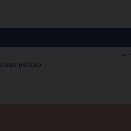
25 G
eanza politica