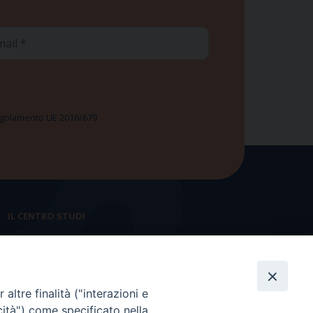
ail
 Regolamento UE 2016/679
IL CENTRO STUDI
La nostra storia
Statuto
altre finalità ("interazioni e
Presidenza e ufficio presidenza
cità") come specificato nella