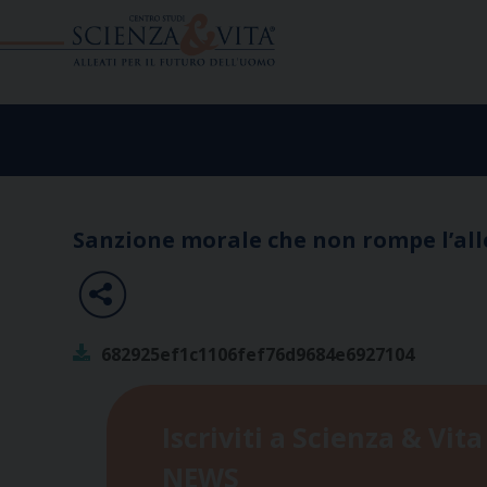
Skip
to
content
Sanzione morale che non rompe l’all
682925ef1c1106fef76d9684e6927104
Iscriviti a Scienza & Vita
NEWS