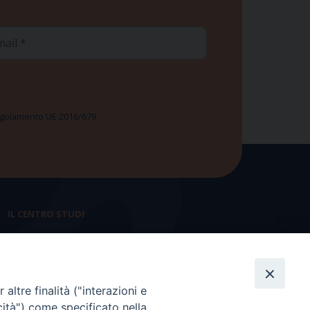
ail
 Regolamento UE 2016/679
IL CENTRO STUDI
La nostra storia
Statuto
altre finalità ("interazioni e
Presidenza e ufficio presidenza
cità") come specificato nella