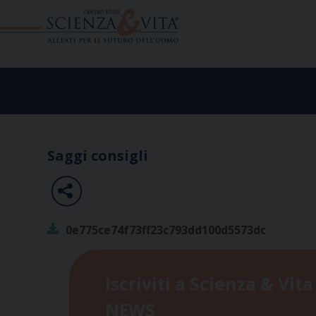
Skip
to
content
Saggi consigli
0e775ce74f73ff23c793dd100d5573dc
Iscriviti a Scienza & Vita
NEWS