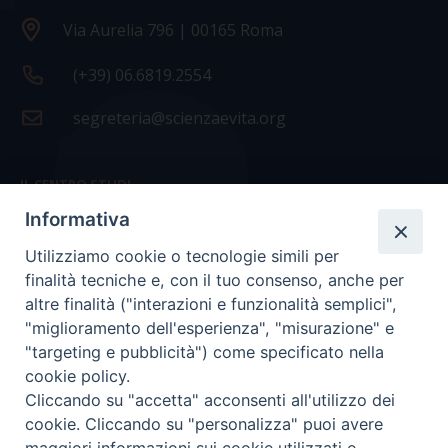
Via Aurelia 796 | 00165 Roma
(+39) 06.6819.2554
segreteria@scienzaevita.org
IL CENTRO STUDI
Informativa
La nostra storia
Utilizziamo cookie o tecnologie simili per
Statuto
finalità tecniche e, con il tuo consenso, anche per
Presidenza e ufficio presidenza
altre finalità ("interazioni e funzionalità semplici",
"miglioramento dell'esperienza", "misurazione" e
Consiglio scientifico
"targeting e pubblicità") come specificato nella
cookie policy.
Coordinamento nazionale
Cliccando su "accetta" acconsenti all'utilizzo dei
cookie. Cliccando su "personalizza" puoi avere