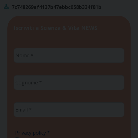
7c748269ef4137b47ebbc058b334f81b
Iscriviti a Scienza & Vita NEWS
Nome
*
Cognome
*
Email
*
Privacy policy
*