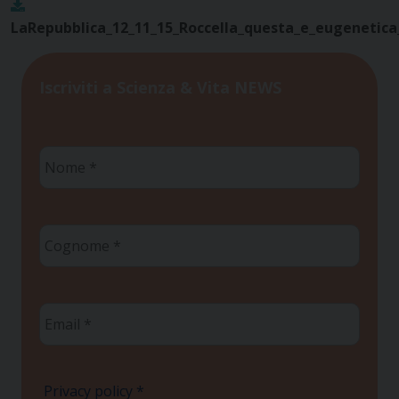
LaRepubblica_12_11_15_Roccella_questa_e_eugenetica_
Iscriviti a Scienza & Vita NEWS
Nome
*
Cognome
*
Email
*
Privacy policy
*