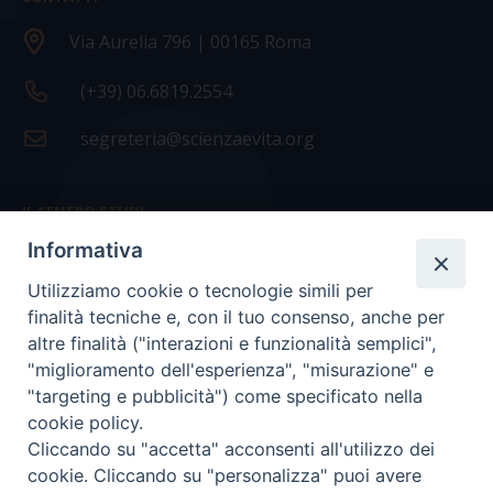
Via Aurelia 796 | 00165 Roma
(+39) 06.6819.2554
segreteria@scienzaevita.org
IL CENTRO STUDI
Informativa
La nostra storia
Utilizziamo cookie o tecnologie simili per
Statuto
finalità tecniche e, con il tuo consenso, anche per
Presidenza e ufficio presidenza
altre finalità ("interazioni e funzionalità semplici",
"miglioramento dell'esperienza", "misurazione" e
Consiglio scientifico
"targeting e pubblicità") come specificato nella
cookie policy.
Coordinamento nazionale
Cliccando su "accetta" acconsenti all'utilizzo dei
cookie. Cliccando su "personalizza" puoi avere