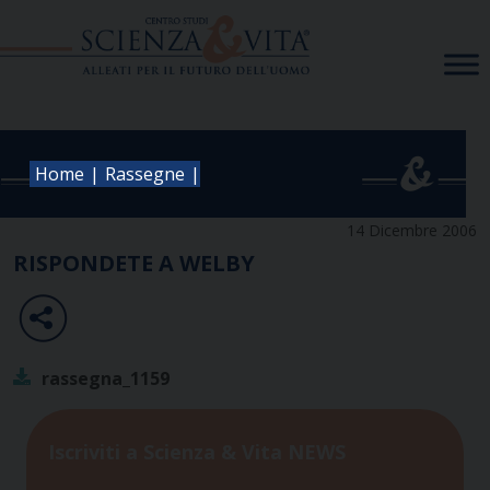
Skip
to
content
|
|
Home
Rassegne
14 Dicembre 2006
RISPONDETE A WELBY
rassegna_1159
Iscriviti a Scienza & Vita NEWS