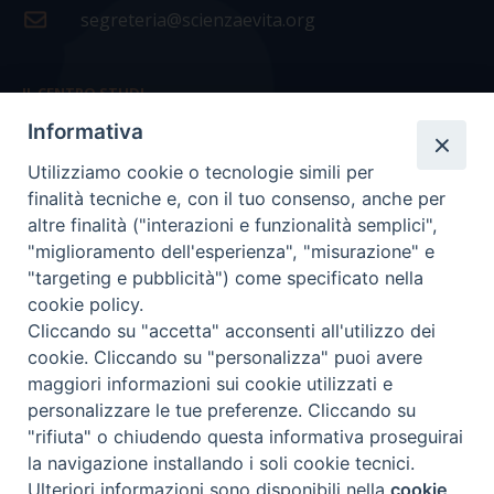
segreteria@scienzaevita.org
IL CENTRO STUDI
Informativa
La nostra storia
Utilizziamo cookie o tecnologie simili per
Statuto
finalità tecniche e, con il tuo consenso, anche per
Presidenza e ufficio presidenza
altre finalità ("interazioni e funzionalità semplici",
"miglioramento dell'esperienza", "misurazione" e
Consiglio scientifico
"targeting e pubblicità") come specificato nella
cookie policy.
Coordinamento nazionale
Cliccando su "accetta" acconsenti all'utilizzo dei
cookie. Cliccando su "personalizza" puoi avere
maggiori informazioni sui cookie utilizzati e
personalizzare le tue preferenze. Cliccando su
"rifiuta" o chiudendo questa informativa proseguirai
COPYRIGHT Scienza & Vita - C.F
96600690588
- Tutti i
la navigazione installando i soli cookie tecnici.
diritti -
Privacy
-
Credits
Ulteriori informazioni sono disponibili nella
cookie
Preferenze Cookie