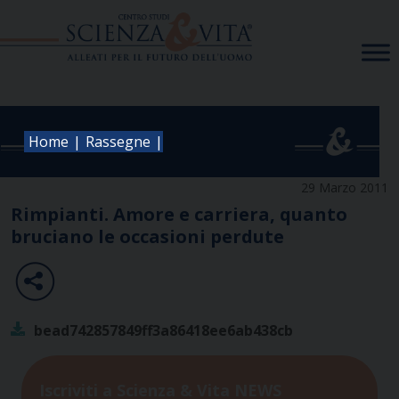
Skip
to
content
|
|
Home
Rassegne
29 Marzo 2011
Rimpianti. Amore e carriera, quanto
bruciano le occasioni perdute
bead742857849ff3a86418ee6ab438cb
Iscriviti a Scienza & Vita NEWS