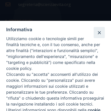
segreteria@scienzaevita.org
IL CENTRO STUDI
Informativa
La nostra storia
Utilizziamo cookie o tecnologie simili per
Statuto
finalità tecniche e, con il tuo consenso, anche per
Presidenza e ufficio presidenza
altre finalità ("interazioni e funzionalità semplici",
"miglioramento dell'esperienza", "misurazione" e
Consiglio scientifico
"targeting e pubblicità") come specificato nella
cookie policy.
Coordinamento nazionale
Cliccando su "accetta" acconsenti all'utilizzo dei
cookie. Cliccando su "personalizza" puoi avere
maggiori informazioni sui cookie utilizzati e
personalizzare le tue preferenze. Cliccando su
"rifiuta" o chiudendo questa informativa proseguirai
COPYRIGHT Scienza & Vita - C.F
96600690588
- Tutti i
la navigazione installando i soli cookie tecnici.
diritti -
Privacy
-
Credits
Ulteriori informazioni sono disponibili nella
cookie
Preferenze Cookie