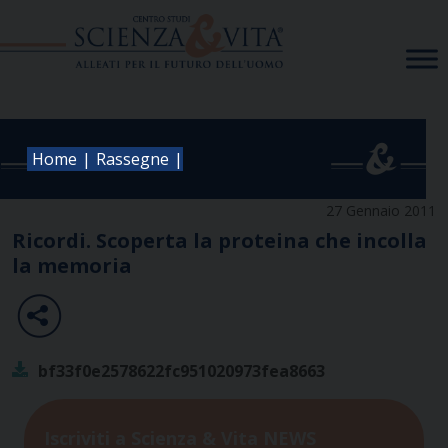
Skip
to
content
|
|
Home
Rassegne
27 Gennaio 2011
Ricordi. Scoperta la proteina che incolla
la memoria
bf33f0e2578622fc951020973fea8663
Iscriviti a Scienza & Vita NEWS