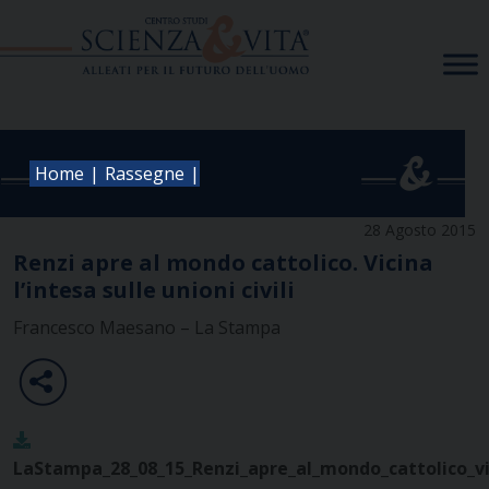
Skip
to
content
|
|
Home
Rassegne
28 Agosto 2015
Renzi apre al mondo cattolico. Vicina
l’intesa sulle unioni civili
Francesco Maesano – La Stampa
LaStampa_28_08_15_Renzi_apre_al_mondo_cattolico_vici