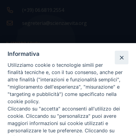
(+39) 06.6819.2554
segreteria@scienzaevita.org
IL CENTRO STUDI
Informativa
La nostra storia
Utilizziamo cookie o tecnologie simili per
Statuto
finalità tecniche e, con il tuo consenso, anche per
Presidenza e ufficio presidenza
altre finalità ("interazioni e funzionalità semplici",
"miglioramento dell'esperienza", "misurazione" e
Consiglio scientifico
"targeting e pubblicità") come specificato nella
cookie policy.
Coordinamento nazionale
Cliccando su "accetta" acconsenti all'utilizzo dei
cookie. Cliccando su "personalizza" puoi avere
maggiori informazioni sui cookie utilizzati e
personalizzare le tue preferenze. Cliccando su