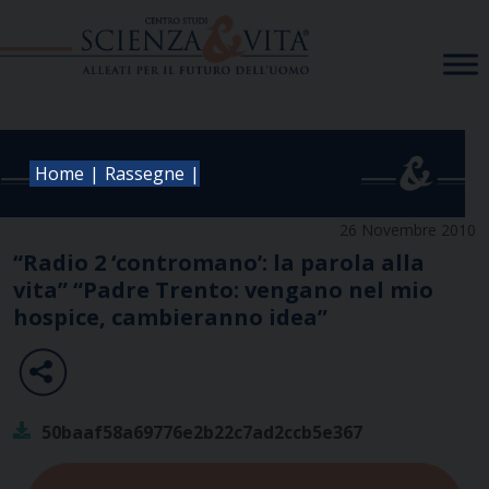
Skip
to
content
|
|
Home
Rassegne
26 Novembre 2010
“Radio 2 ‘contromano’: la parola alla
vita” “Padre Trento: vengano nel mio
hospice, cambieranno idea”
50baaf58a69776e2b22c7ad2ccb5e367