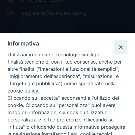
(+39) 06.6819.2554
segreteria@scienzaevita.org
IL CENTRO STUDI
Informativa
La nostra storia
Utilizziamo cookie o tecnologie simili per
Statuto
finalità tecniche e, con il tuo consenso, anche per
Presidenza e ufficio presidenza
altre finalità ("interazioni e funzionalità semplici",
"miglioramento dell'esperienza", "misurazione" e
Consiglio scientifico
"targeting e pubblicità") come specificato nella
cookie policy.
Coordinamento nazionale
Cliccando su "accetta" acconsenti all'utilizzo dei
cookie. Cliccando su "personalizza" puoi avere
maggiori informazioni sui cookie utilizzati e
personalizzare le tue preferenze. Cliccando su
"rifiuta" o chiudendo questa informativa proseguirai
COPYRIGHT Scienza & Vita - C.F
96600690588
- Tutti i
la navigazione installando i soli cookie tecnici.