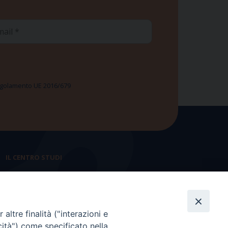
ail
 Regolamento UE 2016/679
IL CENTRO STUDI
La nostra storia
Statuto
altre finalità ("interazioni e
Presidenza e ufficio presidenza
cità") come specificato nella