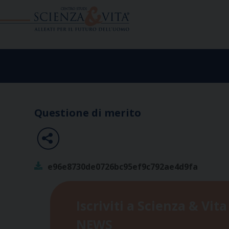
Skip
to
content
Questione di merito
e96e8730de0726bc95ef9c792ae4d9fa
Iscriviti a Scienza & Vita
NEWS