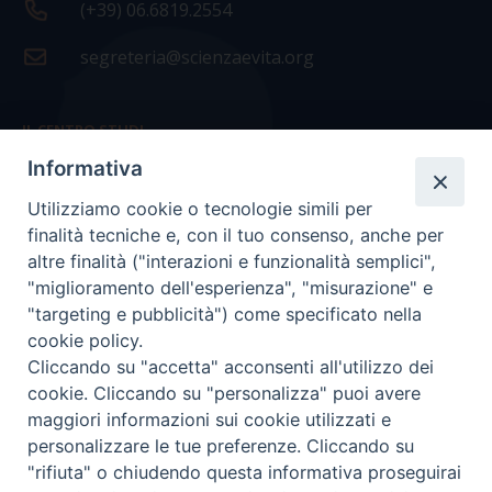
(+39) 06.6819.2554
segreteria@scienzaevita.org
IL CENTRO STUDI
Informativa
La nostra storia
Utilizziamo cookie o tecnologie simili per
Statuto
finalità tecniche e, con il tuo consenso, anche per
Presidenza e ufficio presidenza
altre finalità ("interazioni e funzionalità semplici",
"miglioramento dell'esperienza", "misurazione" e
Consiglio scientifico
"targeting e pubblicità") come specificato nella
cookie policy.
Coordinamento nazionale
Cliccando su "accetta" acconsenti all'utilizzo dei
cookie. Cliccando su "personalizza" puoi avere
maggiori informazioni sui cookie utilizzati e
personalizzare le tue preferenze. Cliccando su
"rifiuta" o chiudendo questa informativa proseguirai
COPYRIGHT Scienza & Vita - C.F
96600690588
- Tutti i