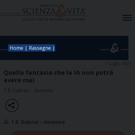
Skip
to
content
|
|
Home
Rassegne
7 Luglio 2021
Quella fantasia che la IA non potrà
avere mai
1 R. Gabriel – Avvenire
1 R. Gabriel – Avvenire