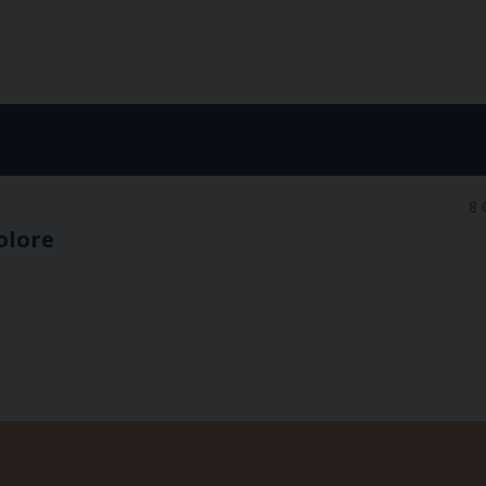
8 
olore