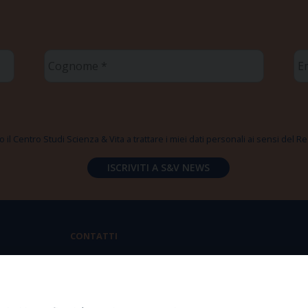
Cognome
Em
*
*
 il Centro Studi Scienza & Vita a trattare i miei dati personali ai sensi del
CONTATTI
Via Aurelia 796 | 00165 Roma
(+39) 06.6819.2554