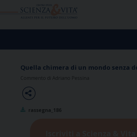
Skip
to
content
Quella chimera di un mondo senza d
Commento di Adriano Pessina
rassegna_186
Iscriviti a Scienza & Vita